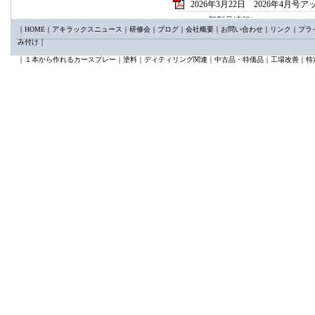
2026年3月22日 2026年4月号
新製品情報
｜
HOME
｜
アキラックスニュース
｜
研修会
｜
ブログ
｜
会社概要
｜
お問い合わせ
｜
リンク
｜
プラ
カプとる65°mini新発売
み付け
｜
KTC AP205A/B クリッ
講習会情報
｜
１本から作れるカースプレー
｜
塗料
｜
ディティリング関連
｜
中古品・特価品
｜
工場改善
｜
特
日本塗装技術センター2026
2026年2月25日 2026年3月号
新製品 ユニコン50コンパ
新製品 ｓｍｔトリムリムー
限定製品 イワタ KIWA
2026年1月24日 2026年2月号
新製品特集
①バンパー用サポートアーム
②VESSEL ニューパワーイ
③サンクスギヴィング ダ
2025年12月22日 2026年1月
スプレーガン特集
メイジ ＦinerⅢ 新発売
デビルビス LUNAⅢ 好
2025年11月25日 12月号アッ
イサム新製品特集パート2