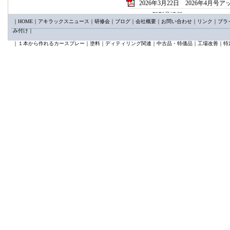
2026年3月22日 2026年4月号
新製品情報
｜
HOME
｜
アキラックスニュース
｜
研修会
｜
ブログ
｜
会社概要
｜
お問い合わせ
｜
リンク
｜
プラ
カプとる65°mini新発売
み付け
｜
KTC AP205A/B クリッ
講習会情報
｜
１本から作れるカースプレー
｜
塗料
｜
ディティリング関連
｜
中古品・特価品
｜
工場改善
｜
特
日本塗装技術センター2026
2026年2月25日 2026年3月号
新製品 ユニコン50コンパ
新製品 ｓｍｔトリムリムー
限定製品 イワタ KIWA
2026年1月24日 2026年2月号
新製品特集
①バンパー用サポートアーム
②VESSEL ニューパワーイ
③サンクスギヴィング ダ
2025年12月22日 2026年1月
スプレーガン特集
メイジ ＦinerⅢ 新発売
デビルビス LUNAⅢ 好
2025年11月25日 12月号アッ
イサム新製品特集パート2