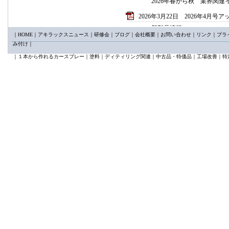
2026年春から秋 業界関連
2026年3月22日 2026年4月号
新製品情報
｜
HOME
｜
アキラックスニュース
｜
研修会
｜
ブログ
｜
会社概要
｜
お問い合わせ
｜
リンク
｜
プラ
カプとる65°mini新発売
み付け
｜
KTC AP205A/B クリッ
講習会情報
｜
１本から作れるカースプレー
｜
塗料
｜
ディティリング関連
｜
中古品・特価品
｜
工場改善
｜
特
日本塗装技術センター2026
2026年2月25日 2026年3月号
新製品 ユニコン50コンパ
新製品 ｓｍｔトリムリムー
限定製品 イワタ KIWA
2026年1月24日 2026年2月号
新製品特集
①バンパー用サポートアーム
②VESSEL ニューパワーイ
③サンクスギヴィング ダ
2025年12月22日 2026年1月
スプレーガン特集
メイジ ＦinerⅢ 新発売
デビルビス LUNAⅢ 好
2025年11月25日 12月号アッ