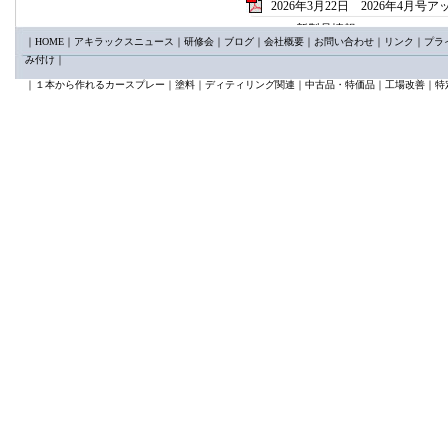
2026年3月22日 2026年4月号
新製品情報
｜
HOME
｜
アキラックスニュース
｜
研修会
｜
ブログ
｜
会社概要
｜
お問い合わせ
｜
リンク
｜
プラ
カプとる65°mini新発売
み付け
｜
KTC AP205A/B クリッ
講習会情報
｜
１本から作れるカースプレー
｜
塗料
｜
ディティリング関連
｜
中古品・特価品
｜
工場改善
｜
特
日本塗装技術センター2026
2026年2月25日 2026年3月号
新製品 ユニコン50コンパ
新製品 ｓｍｔトリムリムー
限定製品 イワタ KIWA
2026年1月24日 2026年2月号
新製品特集
①バンパー用サポートアーム
②VESSEL ニューパワーイ
③サンクスギヴィング ダ
2025年12月22日 2026年1月
スプレーガン特集
メイジ ＦinerⅢ 新発売
デビルビス LUNAⅢ 好
2025年11月25日 12月号アッ
イサム新製品特集パート2