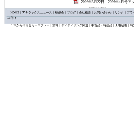
2026年3月22日 2026年4月号
新製品情報
｜
HOME
｜
アキラックスニュース
｜
研修会
｜
ブログ
｜
会社概要
｜
お問い合わせ
｜
リンク
｜
プラ
カプとる65°mini新発売
み付け
｜
KTC AP205A/B クリッ
講習会情報
｜
１本から作れるカースプレー
｜
塗料
｜
ディティリング関連
｜
中古品・特価品
｜
工場改善
｜
特
日本塗装技術センター2026
2026年2月25日 2026年3月号
新製品 ユニコン50コンパ
新製品 ｓｍｔトリムリムー
限定製品 イワタ KIWA
2026年1月24日 2026年2月号
新製品特集
①バンパー用サポートアーム
②VESSEL ニューパワーイ
③サンクスギヴィング ダ
2025年12月22日 2026年1月
スプレーガン特集
メイジ ＦinerⅢ 新発売
デビルビス LUNAⅢ 好
2025年11月25日 12月号アッ
イサム新製品特集パート2